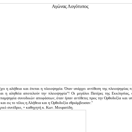
αλήθεια και έπεται η πλειοψηφία. Όταν υπάρχει αντίθεση της πλειοψηφίας προς
αι η αληθεία αποτελούν την πλειοψηφία"! Οι μεγάλοι Πατέρες της Εκκλησίας,
 παμψηφία συνοδικών αποφάσεων, όταν ήσαν αντίθετες προς την Ορθοδοξία και υπε
και εις το τέλος η Αλήθεια και η Ορθοδοξία εθριάμβευσαν."
υνέδριο, + καθηγητή κ. Κων. Μουρατίδη.